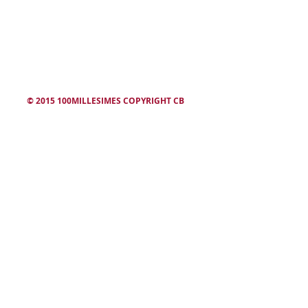
winesearcher
© 2015 100MILLESIMES COPYRIGHT CB
L'abus d'alcool est dangereux. Consommez avec modération