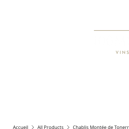
Spécialiste de
Specialist o
HOME
TARIFS / PRICE LIST
CON
Accueil
All Products
Chablis Montée de Tonerr