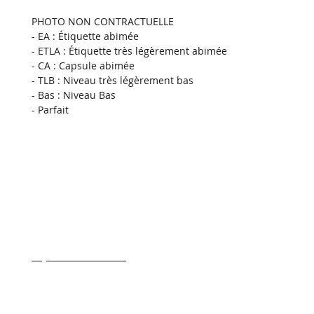
PHOTO NON CONTRACTUELLE
- EA : Étiquette abimée
- ETLA : Étiquette très légèrement abimée
- CA : Capsule abimée
- TLB : Niveau très légèrement bas
- Bas : Niveau Bas
- Parfait 
- Transport & Livraison
- Conditions generale de ventes
- Qui sommes nous