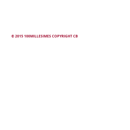
winesearcher
© 2015 100MILLESIMES COPYRIGHT CB
L'abus d'alcool est dangereux. Consommez avec modération