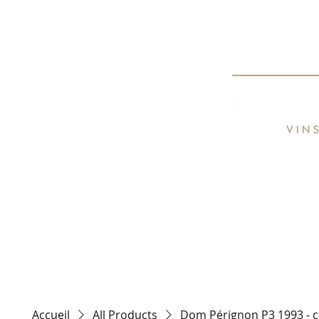
Spécialiste de
Specialist o
HOME
TARIFS / PRICE LIST
CON
Accueil
All Products
Dom Pérignon P3 1993 - co