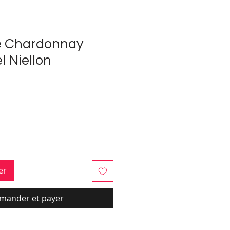
 Chardonnay
l Niellon
x
er
ander et payer