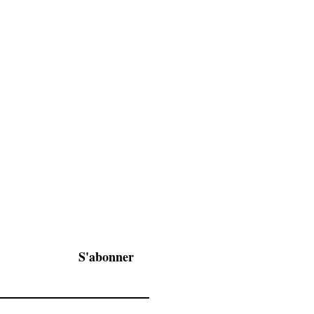
liste de diffusion
tre les dernières
 à nos ventes privées, ...
il afin d’être informé de
S'abonner