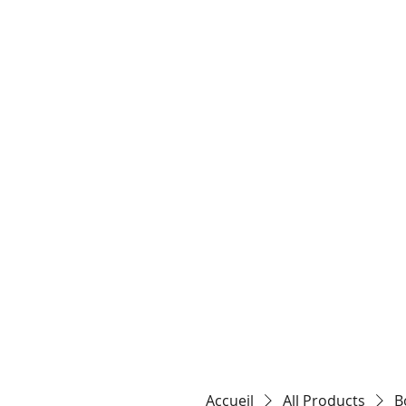
HOME
TARIFS / 
Accueil
All Products
B