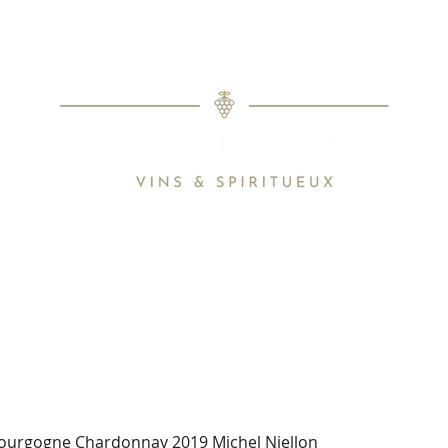
MON COMPT
Spécialiste des meilleurs vins & Spiritueux
Specialist of the best wines and spirit
PRICE LIST
CONTACT
WINE SEARCHER
ourgogne Chardonnay 2019 Michel Niellon