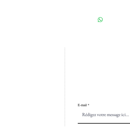
Abonnez-vous à notre 
Vous souhaitez connai
allocations, participer
Laissez nous votre ema
nos actualités.
E-mail
rcher