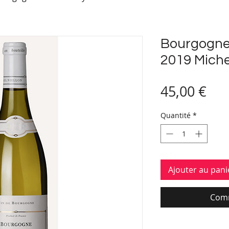
Bourgogne
2019 Miche
Pri
45,00 €
Quantité
*
Ajouter au pani
Comm