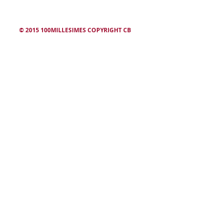
© 2015 100MILLESIMES COPYRIGHT CB
L'abus d'alcool est dangereux. Consommez avec modération