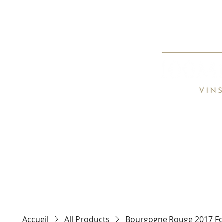
Spécialiste de
Specialist o
HOME
TARIFS / PRICE LIST
CON
Accueil
All Products
Bourgogne Rouge 2017 Fo