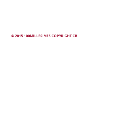
winesearcher
© 2015 100MILLESIMES COPYRIGHT CB
L'abus d'alcool est dangereux. Consommez avec modération