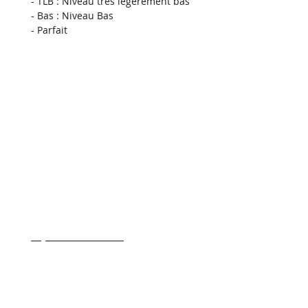
- TLB : Niveau très légèrement bas
- Bas : Niveau Bas
- Parfait 
- Transport & Livraison
- Conditions generale de ventes
- Qui sommes nous