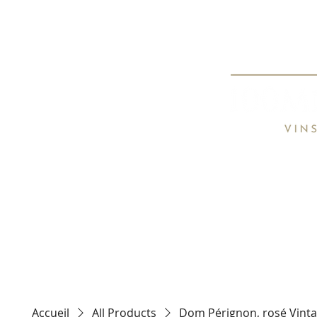
Spécialiste de
Specialist o
HOME
TARIFS / PRICE LIST
CON
Accueil
All Products
Dom Pérignon, rosé Vintag