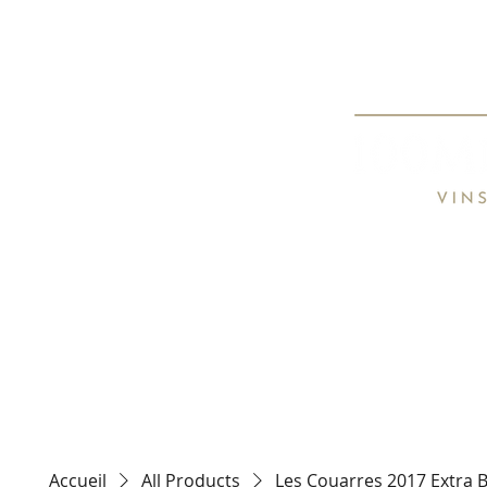
Spécialiste de
Specialist o
HOME
TARIFS / PRICE LIST
CON
Accueil
All Products
Les Couarres 2017 Extra B