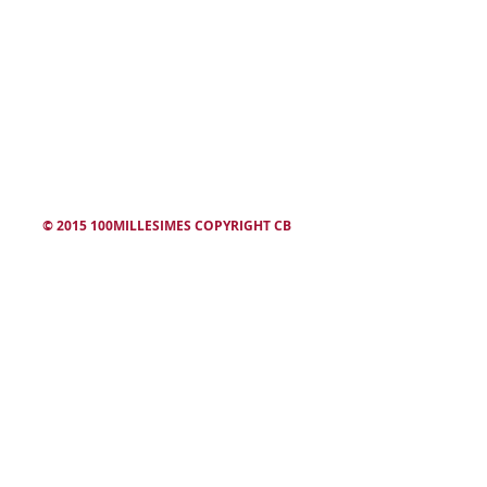
winesearcher
© 2015 100MILLESIMES COPYRIGHT CB
L'abus d'alcool est dangereux. Consommez avec modération