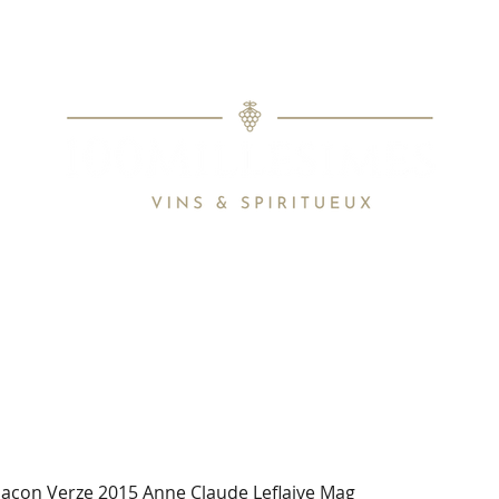
MON COMPT
Spécialiste des meilleurs vins & Spiritueux
Specialist of the best wines and spirit
PRICE LIST
CONTACT
WINE SEARCHER
acon Verze 2015 Anne Claude Leflaive Mag