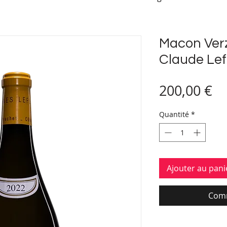
Macon Ver
Claude Lef
Pr
200,00 €
Quantité
*
Ajouter au pani
Comm