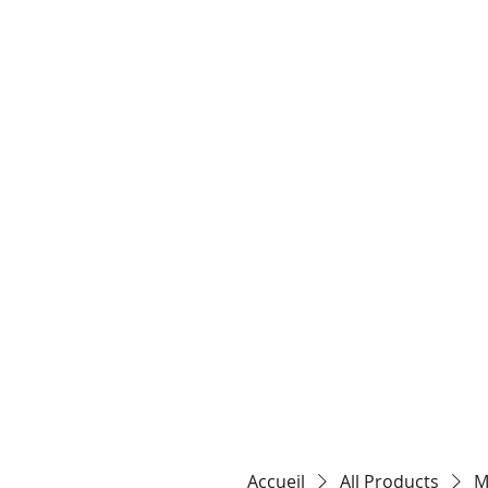
HOME
TARIFS / 
Accueil
All Products
M