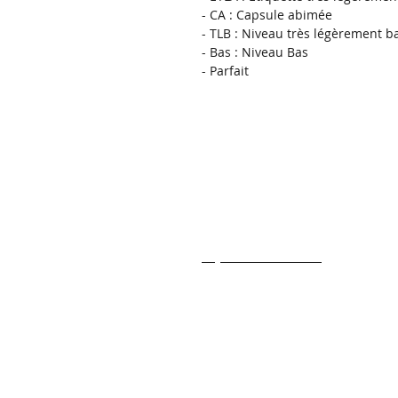
- CA : Capsule abimée
- TLB : Niveau très légèrement b
- Bas : Niveau Bas
- Parfait 
- Transport & Livraison
- Conditions generale de ventes
- Qui sommes nous
winesea