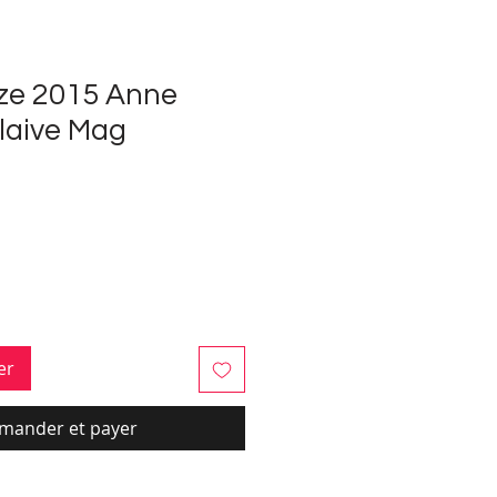
ze 2015 Anne
laive Mag
ix
er
ander et payer