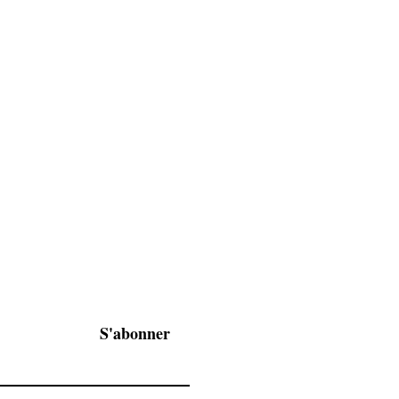
liste de diffusion
tre les dernières
 à nos ventes privées, ...
il afin d’être informé de
S'abonner