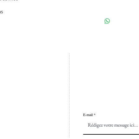
as
Abonnez-vous à notre 
Vous souhaitez connai
allocations, participer
Laissez nous votre ema
nos actualités.
E-mail
rcher