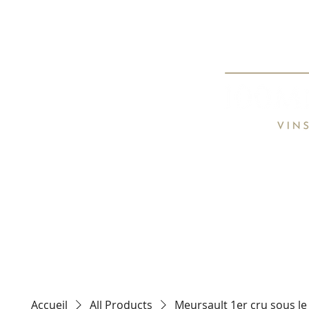
Spécialiste de
Specialist o
HOME
TARIFS / PRICE LIST
CON
Accueil
All Products
Meursault 1er cru sous le