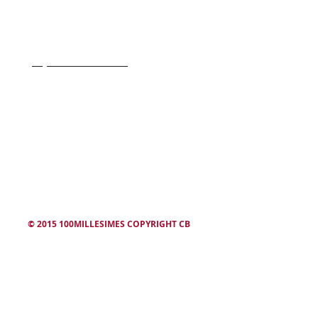
- Transport & Livraison
- Conditions generale de ventes
- Qui sommes nous
winesearcher
© 2015 100MILLESIMES COPYRIGHT CB
L'abus d'alcool est dangereux. Consommez avec modération