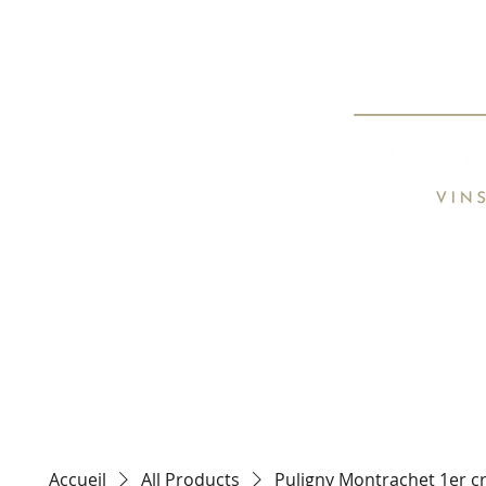
Spécialiste de
Specialist o
HOME
TARIFS / PRICE LIST
CON
Accueil
All Products
Puligny Montrachet 1er c