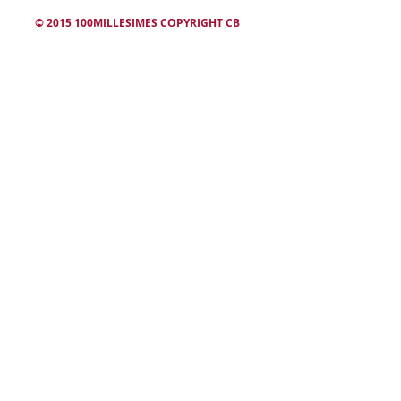
© 2015 100MILLESIMES COPYRIGHT CB
L'abus d'alcool est dangereux. Consommez avec modération