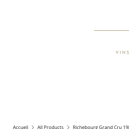
Spécialiste de
Specialist o
HOME
TARIFS / PRICE LIST
CON
Accueil
All Products
Richebourg Grand Cru 198