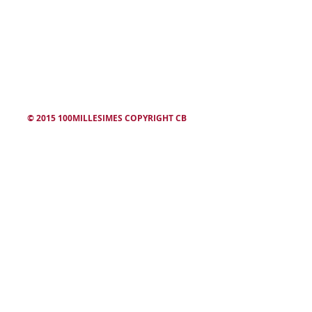
winesearcher
© 2015 100MILLESIMES COPYRIGHT CB
L'abus d'alcool est dangereux. Consommez avec modération