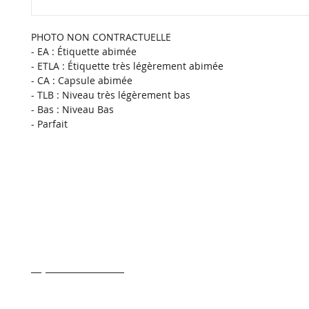
PHOTO NON CONTRACTUELLE
- EA : Étiquette abimée
- ETLA : Étiquette très légèrement abimée
- CA : Capsule abimée
- TLB : Niveau très légèrement bas
- Bas : Niveau Bas
- Parfait 
- Transport & Livraison
- Conditions generale de ventes
- Qui sommes nous