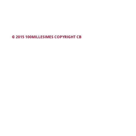
winesearcher
© 2015 100MILLESIMES COPYRIGHT CB
L'abus d'alcool est dangereux. Consommez avec modération