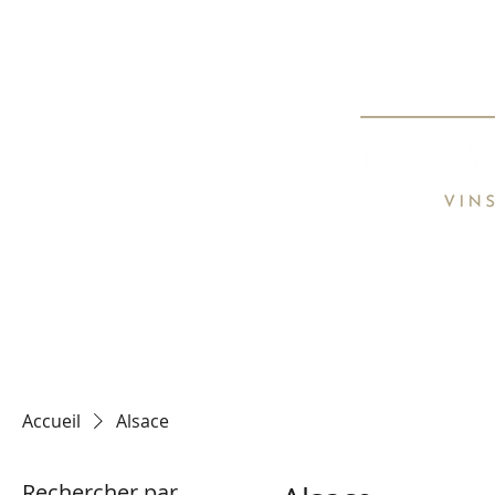
Spécialiste de
Specialist o
HOME
TARIFS / PRICE LIST
CON
Accueil
Alsace
Rechercher par