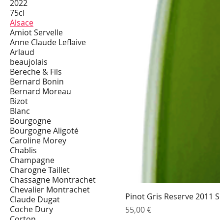
2022
75cl
Alsace
Amiot Servelle
Anne Claude Leflaive
Arlaud
beaujolais
Bereche & Fils
Bernard Bonin
Bernard Moreau
Bizot
Blanc
Bourgogne
Bourgogne Aligoté
Caroline Morey
Chablis
Champagne
Charogne Taillet
Chassagne Montrachet
Chevalier Montrachet
Pinot Gris Reserve 2011 
Claude Dugat
Coche Dury
Prix
55,00 €
Corton