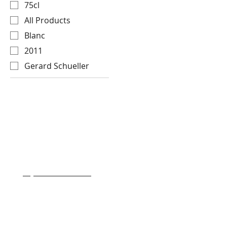
75cl
All Products
Blanc
2011
Gerard Schueller
- Transport & Livraison
- Conditions generale de ventes
- Qui sommes nous