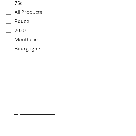
75cl
All Products
Rouge
2020
Monthelie
Bourgogne
- Transport & Livraison
- Conditions generale de ventes
- Qui sommes nous