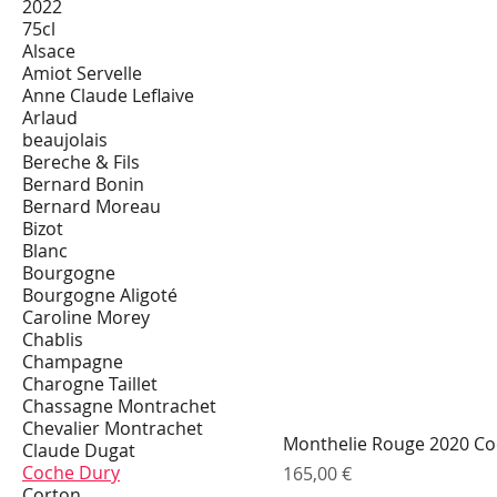
2022
75cl
Alsace
Amiot Servelle
Anne Claude Leflaive
Arlaud
beaujolais
Bereche & Fils
Bernard Bonin
Bernard Moreau
Bizot
Blanc
Bourgogne
Bourgogne Aligoté
Caroline Morey
Chablis
Champagne
Charogne Taillet
Chassagne Montrachet
Chevalier Montrachet
Monthelie Rouge 2020 C
Claude Dugat
Coche Dury
Prix
165,00 €
Corton