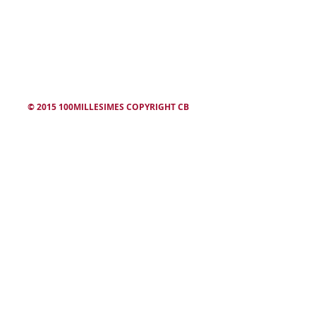
winesearcher
© 2015 100MILLESIMES COPYRIGHT CB
L'abus d'alcool est dangereux. Consommez avec modération