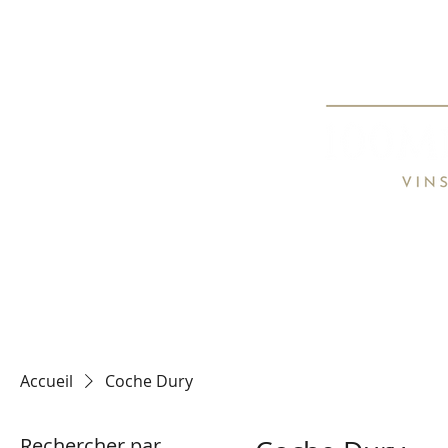
Spécialiste de
Specialist o
HOME
TARIFS / PRICE LIST
CON
Accueil
Coche Dury
Rechercher par