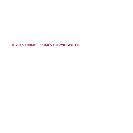
winesearcher
© 2015 100MILLESIMES COPYRIGHT CB
L'abus d'alcool est dangereux. Consommez avec modération