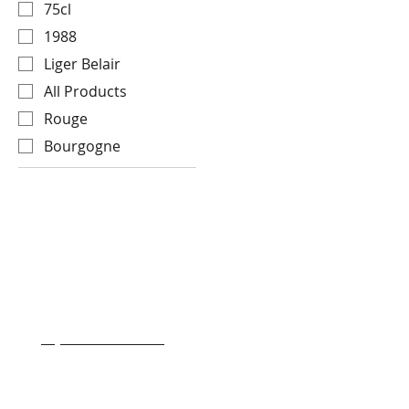
75cl
1988
Liger Belair
All Products
Rouge
Bourgogne
- Transport & Livraison
- Conditions generale de ventes
- Qui sommes nous