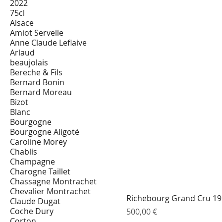
2022
75cl
Alsace
Amiot Servelle
Anne Claude Leflaive
Arlaud
beaujolais
Bereche & Fils
Bernard Bonin
Bernard Moreau
Bizot
Blanc
Bourgogne
Bourgogne Aligoté
Caroline Morey
Chablis
Champagne
Charogne Taillet
Chassagne Montrachet
Chevalier Montrachet
Richebourg Grand Cru 198
Claude Dugat
Coche Dury
Prix
500,00 €
Corton