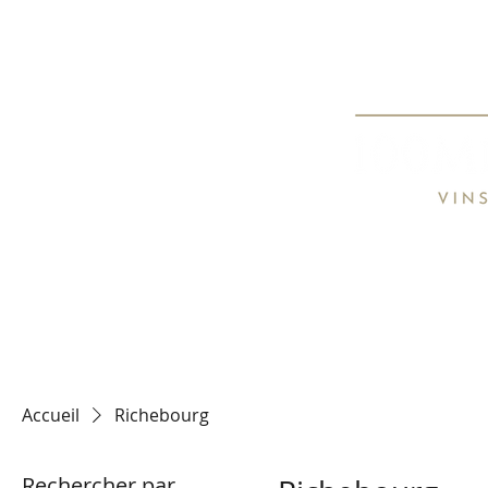
Spécialiste de
Specialist o
HOME
TARIFS / PRICE LIST
CON
Accueil
Richebourg
Rechercher par